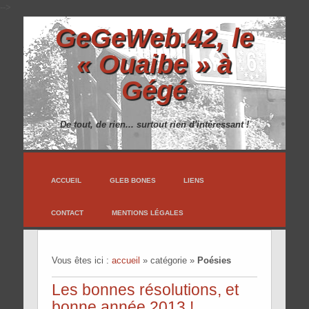
-->
GeGeWeb.42, le
« Ouaibe » à
Gégé
De tout, de rien... surtout rien d'intéressant !
ACCUEIL
GLEB BONES
LIENS
CONTACT
MENTIONS LÉGALES
Vous êtes ici :
accueil
»
catégorie
»
Poésies
Les bonnes résolutions, et
bonne année 2013 !