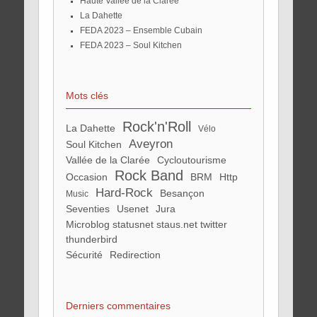
Haute Vallée de la Clarée
La Dahette
FEDA 2023 – Ensemble Cubain
FEDA 2023 – Soul Kitchen
Mots clés
Rock'n'Roll
La Dahette
vélo
Aveyron
Soul Kitchen
Vallée de la Clarée
Cycloutourisme
Rock Band
Occasion
BRM
http
Hard-Rock
Besançon
Music
Seventies
Usenet
Jura
microblog statusnet staus.net twitter
thunderbird
Sécurité
redirection
Derniers commentaires