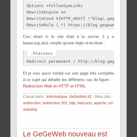
Options +FollowSymLinks

RewriteEngine on

RewriteCond %{HTTP_HOST} !^blog\.gegeweb\.org

Ceci étant si le site était à la racine, il y a
beaucoup plus simple qu'une règle ré-écriture :
.htaccess
Et je suis aussi tombé sur une page très complète
à ce sujet qui détaille les différents cas de figure :
Redirection Web en HTTP et HTML
.
Classé dans :
Informatique
,
GeGeWeb.42
- Mots clés :
redirection
,
redirection 301
,
http
,
htaccess
,
apache
,
url-
rewriting
Le GeGeWeb nouveau est