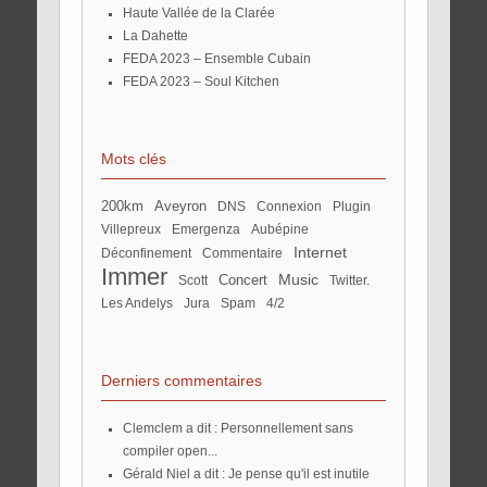
Haute Vallée de la Clarée
La Dahette
FEDA 2023 – Ensemble Cubain
FEDA 2023 – Soul Kitchen
Mots clés
200km
Aveyron
DNS
connexion
plugin
Villepreux
Emergenza
aubépine
Internet
Déconfinement
commentaire
Immer
Music
concert
Scott
twitter.
Les Andelys
Jura
spam
4/2
Derniers commentaires
Clemclem a dit : Personnellement sans
compiler open...
Gérald Niel a dit : Je pense qu'il est inutile