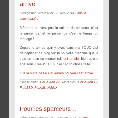
arrivé.
Rédigé par Gérald Niel -
25 avril 2014
-
Aucun
commentaire
Même si ce n'est pas la saison du nouveau, c'est
le printemps, et le printemps c'est le temps du
ménage !
Depuis le temps qu'il y avait dans ma TODO List
de déplacer ce blog sur la nouvelle machine que je
suis en train de monter (cf.
cet article
, bien qu'elle
soit sous FreeBSD 10), c'est enfin chose faite.
Lire la suite de Le GeGeWeb nouveau est arrivé.
Classé dans :
GeGeWeb.42
- Mots clés :
GeGeWeb.42
,
FreeBSD
,
PluXML
,
NGINX
Pour les spameurs…
Rédigé par Gérald Niel -
24 juillet 2013
-
Aucun