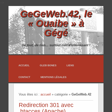
-->
GeGeWeb.42, le
« Ouaibe » à
Gégé
De tout, de rien... surtout rien d'intéressant !
ACCUEIL
GLEB BONES
LIENS
CONTACT
MENTIONS LÉGALES
Vous êtes ici :
accueil
»
catégorie
»
GeGeWeb.42
Redirection 301 avec
.htacces (Apache)