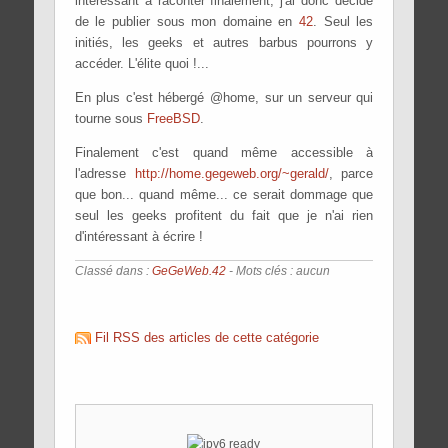
intéressant à raconter finalement, j'ai donc décidé
de le publier sous mon domaine en
42
. Seul les
initiés, les geeks et autres barbus pourrons y
accéder. L'élite quoi !...
En plus c'est hébergé @home, sur un serveur qui
tourne sous
FreeBSD
.
Finalement c'est quand même accessible à
l'adresse
http://home.gegeweb.org/~gerald/
, parce
que bon... quand même... ce serait dommage que
seul les geeks profitent du fait que je n'ai rien
d'intéressant à écrire !
Classé dans :
GeGeWeb.42
- Mots clés : aucun
Fil RSS des articles de cette catégorie