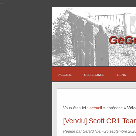
-->
GeGe
ACCUEIL
GLEB BONES
LIENS
Vous êtes ici :
accueil
»
catégorie
»
Vélo
[Vendu] Scott CR1 Team 
Rédigé par Gérald Niel -
25 septembre 202