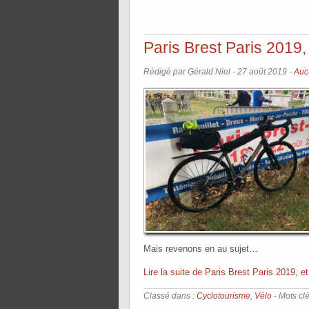
Paris Brest Paris 2019
Rédigé par Gérald Niel -
27 août 2019
-
Auc
Mais revenons en au sujet…
Lire la suite de Paris Brest Paris 2019, 
Classé dans :
Cyclotourisme
,
Vélo
- Mots clé