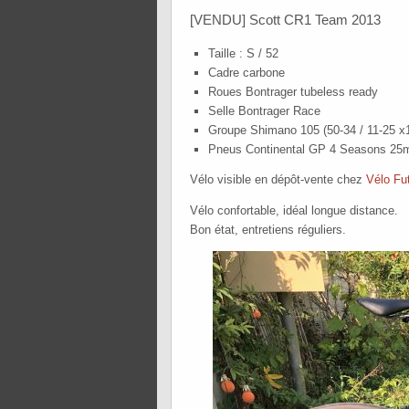
[VENDU] Scott CR1 Team 2013
Taille : S / 52
Cadre carbone
Roues Bontrager tubeless ready
Selle Bontrager Race
Groupe Shimano 105 (50-34 / 11-25 x
Pneus Continental GP 4 Seasons 2
Vélo visible en dépôt-vente chez
Vélo Fu
Vélo confortable, idéal longue distance.
Bon état, entretiens réguliers.