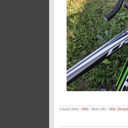
Classé dans :
Vélo
- Mots clés :
Vélo
,
Occas