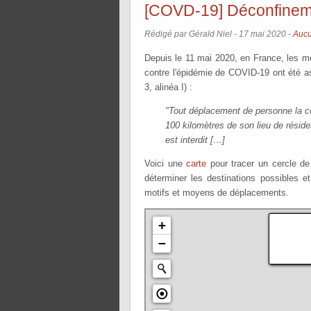
[COVD-19] Déconfinem
Rédigé par Gérald Niel -
17 mai 2020
-
Aucu
Depuis le 11 mai 2020, en France, les mesu
contre l'épidémie de COVID-19 ont été a
3, alinéa I) :
"Tout déplacement de personne la con
100 kilomètres de son lieu de réside
est interdit […]
Voici une
carte
pour tracer un cercle de 
déterminer les destinations possibles e
motifs et moyens de déplacements.