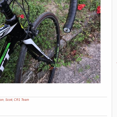
ion
,
Scott
,
CR1 Team