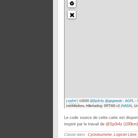
Le code source de cette carte est dispo
inspiré par le travail de
@Sp3r4z
(
100km
Classé dans :
Cyclotourisme
,
Logiciel Libre