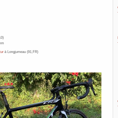
10)
5mm
tur
à Longjumeau (91,FR)