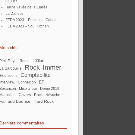
retour !
Haute Vallée de la Clarée
La Dahette
FEDA 2023 – Ensemble Cubain
FEDA 2023 – Soul Kitchen
Mots clés
200km
Pink Floyd
route
Rock
Immer
La Gargouille
Comptabilité
extensions
EP
Interview.
connexion
Besançon
mise à jour
Demo 2019
Covers
Mastodon
rock
Névache
Fall and Bounce
Hard Rock
Derniers commentaires