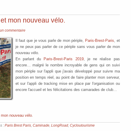
, et mon nouveau vélo.
un commentaire
Il faut que je vous parle de mon périple,
Paris-Brest-Paris
, et
je ne peux pas parler de ce périple sans vous parler de mon
nouveau vélo.
En parlant du
Paris-Brest-Paris 2019
, je ne réalise pas
encore… malgré le nombre incroyable de gens qui on suivi
mon périple sur l'appli que j'avais développé pour suivre ma
position en temps réel, au point de faire planter mon serveur,
et sur l'appli de tracking mise en place par l'organisation ou
encore l'accueil et les félicitations des camarades de club…
et mon nouveau vélo.
s :
Paris Brest Paris
,
Caminade
,
LongRoad
,
Cycloutourisme