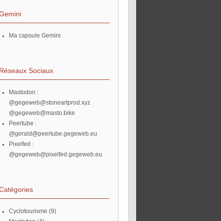
Gemini
Ma capsule Gemini
Réseaux Sociaux
Mastodon :
@gegeweb@stoneartprod.xyz
@gegeweb@masto.bike
Peertube :
@gerald@peertube.gegeweb.eu
Pixelfed :
@gegeweb@pixelfed.gegeweb.eu
Catégories
Cyclotourisme
(9)