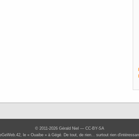
© 2011-2026 Gérald Niel —
CC-BY-SA
eGeWeb.42, le « Ouaibe » à Gégé
. De tout, de rien... surtout rien d'intéressan