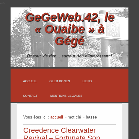
-->
GeGeWeb.42, le
« Ouaibe » à
Gégé
De tout, de rien... surtout rien d'intéressant !
ACCUEIL
GLEB BONES
LIENS
CONTACT
MENTIONS LÉGALES
Vous êtes ici :
accueil
»
mot clé
»
basse
Creedence Clearwater
Revival – Fortunate Son