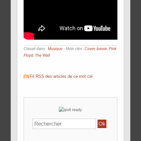
Classé dans :
Musique
- Mots clés :
Cover
,
basse
,
Pink
Floyd
,
The Wall
Fil RSS des articles de ce mot clé