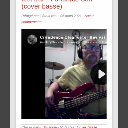
(cover basse)
Rédigé par Gérald Niel -
06 mars 2021
-
Aucun
commentaire
Classé dans :
Musique
- Mots clés :
Cover
,
basse
,