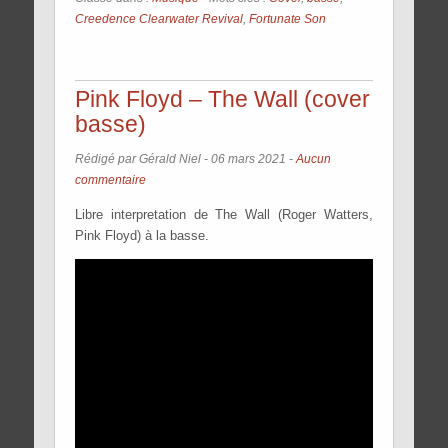
Creedence Clearwater Revival
,
Fortunate Son
Pink Floyd – The Wall (cover
basse)
Rédigé par Gérald Niel -
06 mars 2021
-
Aucun
commentaire
Libre interpretation de The Wall (Roger Watters,
Pink Floyd) à la basse.