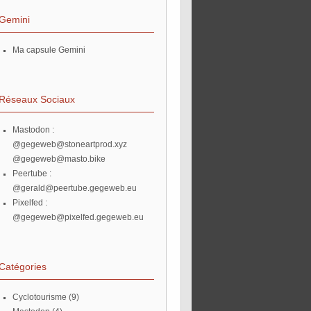
Gemini
Ma capsule Gemini
Réseaux Sociaux
Mastodon :
@gegeweb@stoneartprod.xyz
@gegeweb@masto.bike
Peertube :
@gerald@peertube.gegeweb.eu
Pixelfed :
@gegeweb@pixelfed.gegeweb.eu
Catégories
Cyclotourisme
(9)