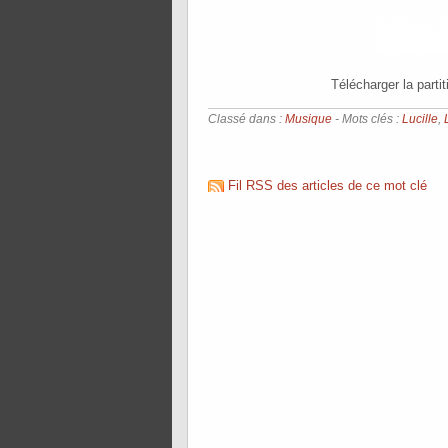
Télécharger la parti
Classé dans :
Musique
- Mots clés :
Lucille
,
Fil RSS des articles de ce mot clé