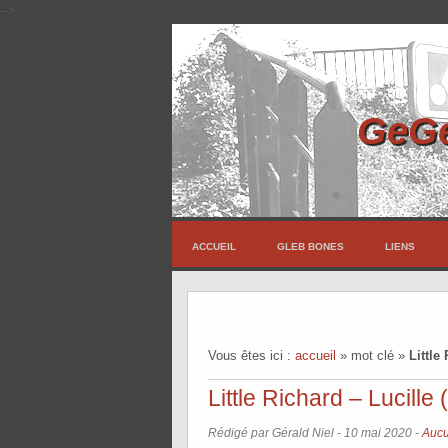
-->
GeGe
ACCUEIL
GLEB BONES
LIENS
Vous êtes ici :
accueil
»
mot clé
»
Little
Little Richard – Lucille
Rédigé par Gérald Niel -
10 mai 2020
-
Aucu