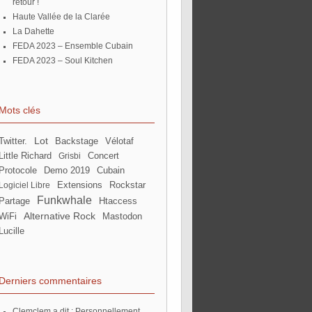
retour !
Haute Vallée de la Clarée
La Dahette
FEDA 2023 – Ensemble Cubain
FEDA 2023 – Soul Kitchen
Mots clés
Lot
twitter.
backstage
Vélotaf
Little Richard
Concert
Grisbi
Protocole
Demo 2019
Cubain
extensions
Rockstar
Logiciel Libre
Funkwhale
partage
htaccess
Alternative Rock
WiFi
Mastodon
Lucille
Derniers commentaires
Clemclem a dit : Personnellement