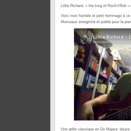
Little Richard, « the king of Rock'n'Roll »
Voici mon humble et petit hommage à ce p
Morceaux enregistré et publié pour la pre
Une grille classique en Do Majeur, douze