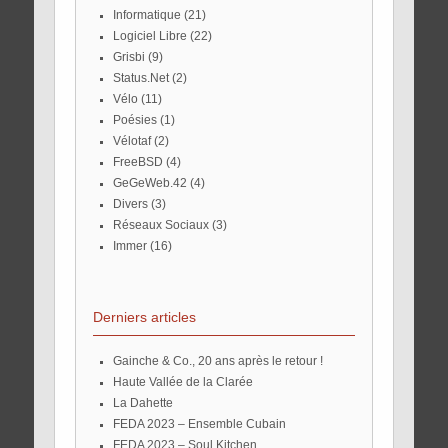
Informatique
(21)
Logiciel Libre
(22)
Grisbi
(9)
Status.Net
(2)
Vélo
(11)
Poésies
(1)
Vélotaf
(2)
FreeBSD
(4)
GeGeWeb.42
(4)
Divers
(3)
Réseaux Sociaux
(3)
Immer
(16)
Derniers articles
Gainche & Co., 20 ans après le retour !
Haute Vallée de la Clarée
La Dahette
FEDA 2023 – Ensemble Cubain
FEDA 2023 – Soul Kitchen