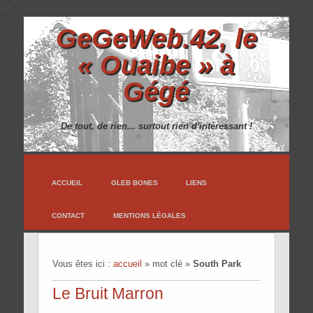
-->
GeGeWeb.42, le
« Ouaibe » à
Gégé
De tout, de rien... surtout rien d'intéressant !
ACCUEIL
GLEB BONES
LIENS
CONTACT
MENTIONS LÉGALES
Vous êtes ici :
accueil
»
mot clé
»
South Park
Le Bruit Marron