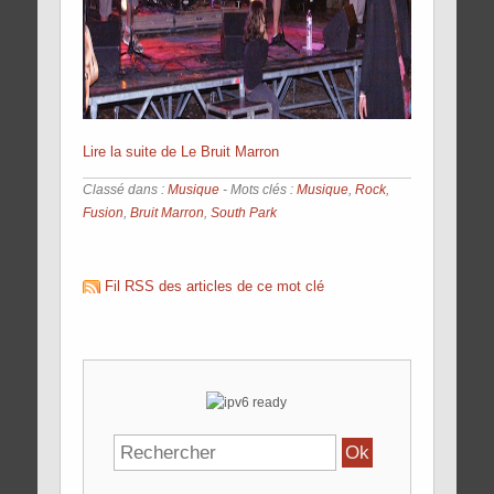
Lire la suite de Le Bruit Marron
Classé dans :
Musique
- Mots clés :
Musique
,
Rock
,
Fusion
,
Bruit Marron
,
South Park
Fil RSS des articles de ce mot clé