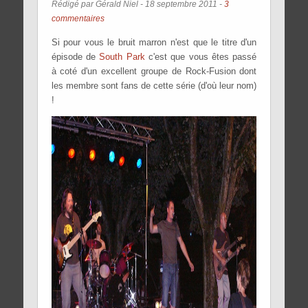
Rédigé par Gérald Niel -
18 septembre 2011
-
3
commentaires
Si pour vous le bruit marron n'est que le titre d'un
épisode de
South Park
c'est que vous êtes passé
à coté d'un excellent groupe de Rock-Fusion dont
les membre sont fans de cette série (d'où leur nom)
!