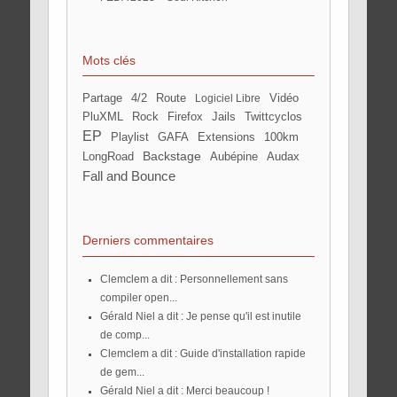
Mots clés
partage
4/2
route
Vidéo
Logiciel Libre
pluXML
rock
Firefox
jails
twittcyclos
EP
Playlist
GAFA
extensions
100km
Backstage
LongRoad
aubépine
Audax
Fall and Bounce
Derniers commentaires
Clemclem a dit : Personnellement sans
compiler open...
Gérald Niel a dit : Je pense qu'il est inutile
de comp...
Clemclem a dit : Guide d'installation rapide
de gem...
Gérald Niel a dit : Merci beaucoup !