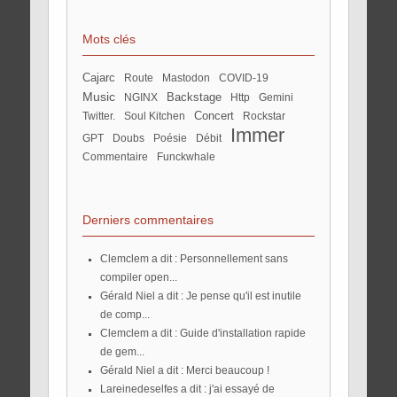
Mots clés
Cajarc
Route
mastodon
COVID-19
Music
Backstage
NGINX
http
Gemini
concert
twitter.
Soul Kitchen
Rockstar
Immer
GPT
Doubs
poésie
débit
commentaire
Funckwhale
Derniers commentaires
Clemclem a dit : Personnellement sans
compiler open...
Gérald Niel a dit : Je pense qu'il est inutile
de comp...
Clemclem a dit : Guide d'installation rapide
de gem...
Gérald Niel a dit : Merci beaucoup !
lareinedeselfes a dit : j'ai essayé de