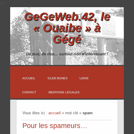
-->
GeGeWeb.42, le
« Ouaibe » à
Gégé
De tout, de rien... surtout rien d'intéressant !
ACCUEIL
GLEB BONES
LIENS
CONTACT
MENTIONS LÉGALES
Vous êtes ici :
accueil
»
mot clé
»
spam
Pour les spameurs…