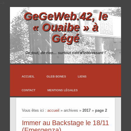
-->
GeGeWeb.42, le
« Ouaibe » à
Gégé
De tout, de rien... surtout rien d'intéressant !
ACCUEIL
GLEB BONES
LIENS
CONTACT
MENTIONS LÉGALES
Vous êtes ici :
accueil
»
archives
»
2017
»
page 2
Immer au Backstage le 18/11
(Emergenza)