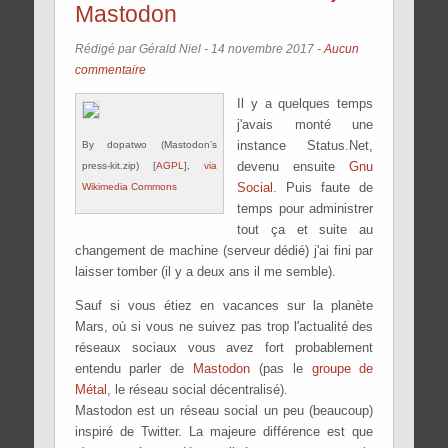
Mastodon
Rédigé par Gérald Niel -
14 novembre 2017
-
Aucun
commentaire
Il y a quelques temps
j'avais monté une
instance Status.Net,
By dopatwo (Mastodon’s
devenu ensuite
Gnu
press-kit.zip) [
AGPL
],
via
Social
. Puis faute de
Wikimedia Commons
temps pour administrer
tout ça et suite au
changement de machine (serveur dédié) j'ai fini par
laisser tomber (il y a deux ans il me semble).
Sauf si vous étiez en vacances sur la planète
Mars, où si vous ne suivez pas trop l'actualité des
réseaux sociaux vous avez fort probablement
entendu parler de
Mastodon
(pas le
groupe de
Métal
, le réseau social décentralisé).
Mastodon est un réseau social un peu (beaucoup)
inspiré de Twitter. La majeure différence est que