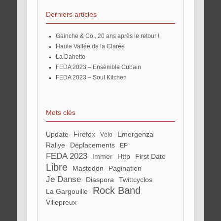
Derniers articles
Gainche & Co., 20 ans après le retour !
Haute Vallée de la Clarée
La Dahette
FEDA 2023 – Ensemble Cubain
FEDA 2023 – Soul Kitchen
Mots clés
update
Firefox
Emergenza
vélo
rallye
Déplacements
EP
FEDA 2023
immer
http
First Date
Libre
Mastodon
pagination
Je Danse
Diaspora
twittcyclos
Rock Band
La Gargouille
Villepreux