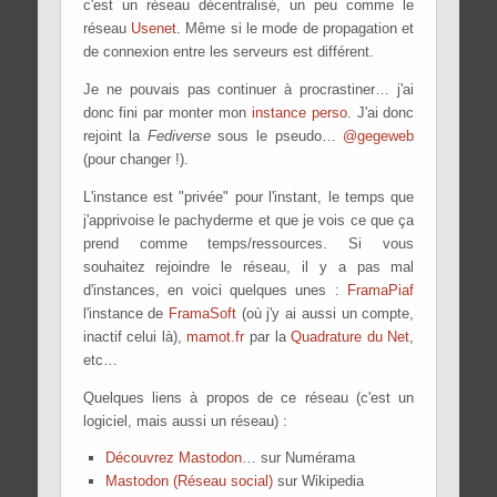
c'est un réseau décentralisé, un peu comme le
réseau
Usenet
. Même si le mode de propagation et
de connexion entre les serveurs est différent.
Je ne pouvais pas continuer à procrastiner… j'ai
donc fini par monter mon
instance perso
. J'ai donc
rejoint la
Fediverse
sous le pseudo…
@gegeweb
(pour changer !).
L'instance est "privée" pour l'instant, le temps que
j'apprivoise le pachyderme et que je vois ce que ça
prend comme temps/ressources. Si vous
souhaitez rejoindre le réseau, il y a pas mal
d'instances, en voici quelques unes :
FramaPiaf
l'instance de
FramaSoft
(où j'y ai aussi un compte,
inactif celui là),
mamot.fr
par la
Quadrature du Net
,
etc…
Quelques liens à propos de ce réseau (c'est un
logiciel, mais aussi un réseau) :
Découvrez Mastodon
… sur Numérama
Mastodon (Réseau social)
sur Wikipedia