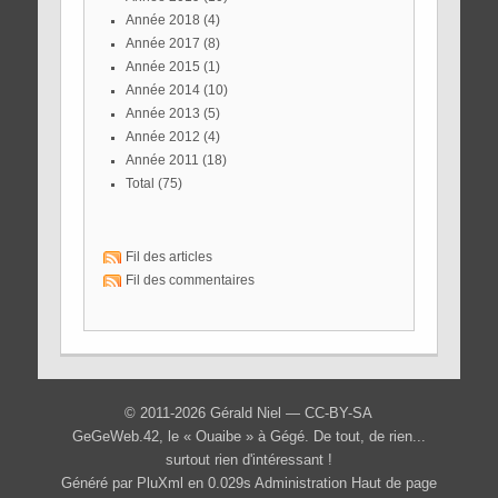
année 2018
(4)
année 2017
(8)
année 2015
(1)
année 2014
(10)
année 2013
(5)
année 2012
(4)
année 2011
(18)
total
(75)
Fil des articles
Fil des commentaires
© 2011-2026 Gérald Niel —
CC-BY-SA
GeGeWeb.42, le « Ouaibe » à Gégé
. De tout, de rien...
surtout rien d'intéressant !
Généré par
PluXml
en 0.029s
Administration
Haut de page