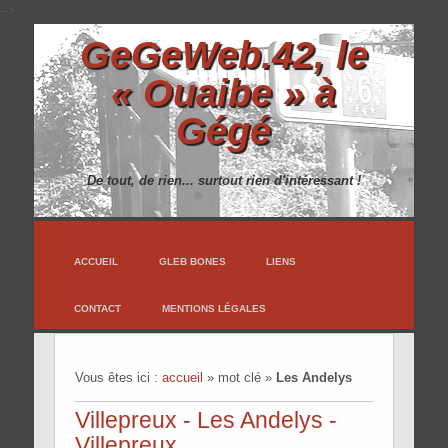
-->
GeGeWeb.42, le
« Ouaibe » à
Gégé
De tout, de rien... surtout rien d'intéressant !
ACCUEIL
GLEB BONES
LIENS
CONTACT
MENTIONS LÉGALES
Vous êtes ici :
accueil
»
mot clé
»
Les Andelys
Villepreux - Les Andelys -
Villepreux