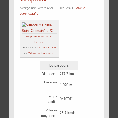
Rédigé par Gérald Niel -
02 mai 2014
-
Aucun
commentaire
Villepreux Église Saint-
Germain
Sous licence
CC BY-SA 3.0
via
Wikimedia Commons
.
Le parcours
Distance :
217,7 km
Dénivelé
1 970 m
+ :
Temps
9h10'01"
actif :
Vitesse
23,7 km/h
moyenne :