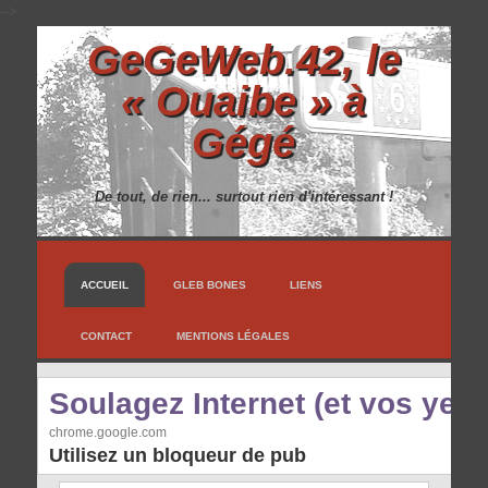
-->
GeGeWeb.42, le
« Ouaibe » à
Gégé
De tout, de rien... surtout rien d'intéressant !
ACCUEIL
GLEB BONES
LIENS
CONTACT
MENTIONS LÉGALES