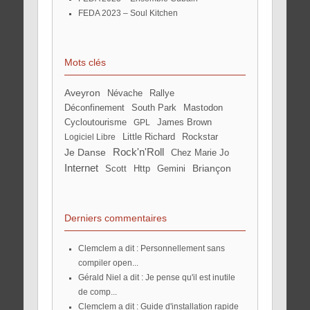
FEDA 2023 – Soul Kitchen
Mots clés
Aveyron
Névache
rallye
Déconfinement
South Park
mastodon
Cycloutourisme
James Brown
GPL
Little Richard
Rockstar
Logiciel Libre
Rock'n'Roll
Je Danse
Chez Marie Jo
Internet
Briançon
Scott
http
Gemini
Derniers commentaires
Clemclem a dit : Personnellement sans
compiler open...
Gérald Niel a dit : Je pense qu'il est inutile
de comp...
Clemclem a dit : Guide d'installation rapide