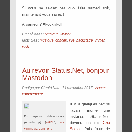
Si vous ne saviez pas quoi faire samedi soir,
maintenant vous savez !
À samedi ? #RocknRoll
Classé dans :
Musique
,
Immer
Mots clés :
musique
,
concert
,
live
,
backstage
,
immer
,
rock
Au revoir Status.Net, bonjour
Mastodon
Rédigé par Gérald Niel -
14 novembre 2017
-
Aucun
commentaire
Il y a quelques temps
j'avais monté une
instance Status.Net,
By dopatwo (Mastodon’s
devenu ensuite
Gnu
press-kit.zip) [
AGPL
],
via
Social
. Puis faute de
Wikimedia Commons