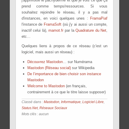
j'apprivoise le pachyderme et que je vois ce que ça
prend comme temps/ressources. Si vous
souhaitez rejoindre le réseau, il y a pas mal
d'instances, en voici quelques unes :
FramaPiaf
l'instance de
FramaSoft
(où j'y ai aussi un compte,
inactif celui là),
mamot.fr
par la
Quadrature du Net
,
etc…
Quelques liens à propos de ce réseau (c'est un
logiciel, mais aussi un réseau) :
Découvrez Mastodon
… sur Numérama
Mastodon (Réseau social)
sur Wikipedia
De l’importance de bien choisir son instance
Mastodon
Welcome to Mastodon
(en français,
contrairement à ce que le titre laisse supposer)
Classé dans :
Mastodon
,
Informatique
,
Logiciel Libre
,
Status.Net
,
Réseaux Sociaux
Mots clés : aucun