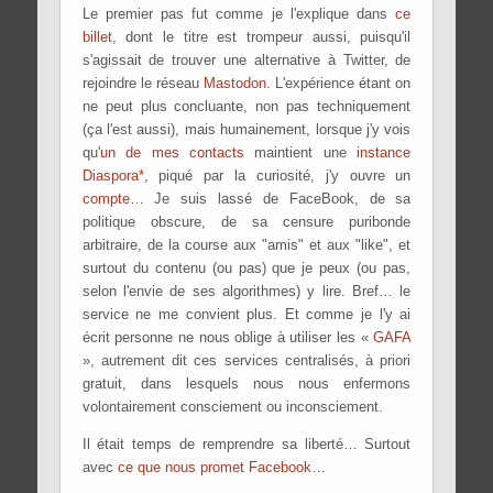
Le premier pas fut comme je l'explique dans
ce
billet
, dont le titre est trompeur aussi, puisqu'il
s'agissait de trouver une alternative à Twitter, de
rejoindre le réseau
Mastodon
. L'expérience étant on
ne peut plus concluante, non pas techniquement
(ça l'est aussi), mais humainement, lorsque j'y vois
qu'
un de mes contacts
maintient une
instance
Diaspora*
, piqué par la curiosité, j'y ouvre un
compte
… Je suis lassé de FaceBook, de sa
politique obscure, de sa censure puribonde
arbitraire, de la course aux "amis" et aux "like", et
surtout du contenu (ou pas) que je peux (ou pas,
selon l'envie de ses algorithmes) y lire. Bref… le
service ne me convient plus. Et comme je l'y ai
écrit personne ne nous oblige à utiliser les «
GAFA
», autrement dit ces services centralisés, à priori
gratuit, dans lesquels nous nous enfermons
volontairement consciement ou inconsciement.
Il était temps de remprendre sa liberté… Surtout
avec
ce que nous promet Facebook
…